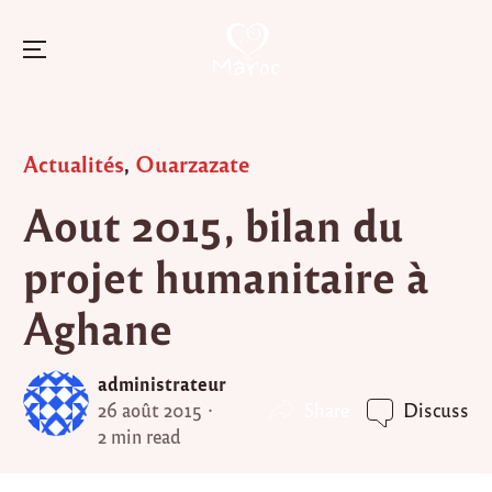
Menu
Skip
to
Posted
Actualités
,
Ouarzazate
content
in
Aout 2015, bilan du
projet humanitaire à
Aghane
administrateur
Share
26 août 2015
Discuss
2 min read