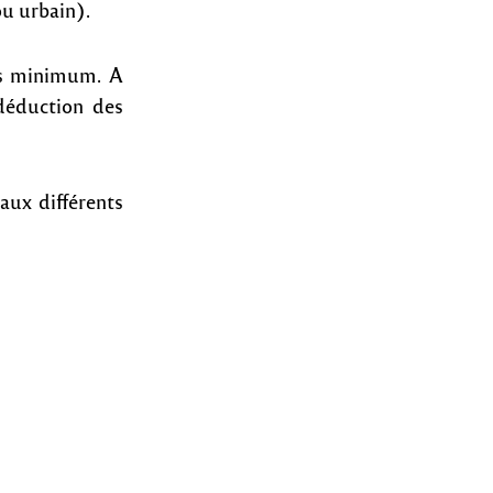
ou urbain).
ns minimum. A
 déduction des
aux différents