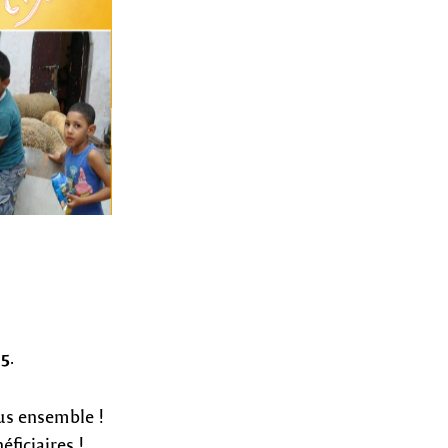
15
.
ous ensemble !
ficiaires !