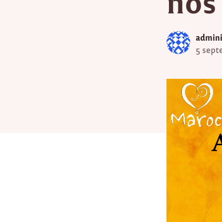
nos 
admini
5 sept