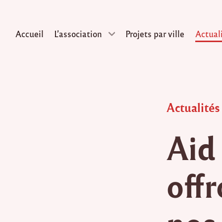
Accueil
L’association
Projets par ville
Actual
Skip
to
content
Posted
Actualités
in
Aid 
off