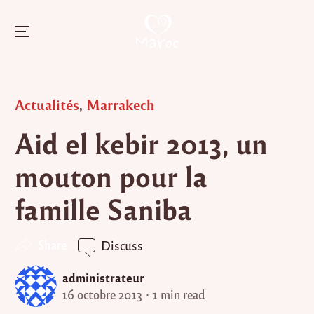
Menu
Skip
to
Posted
Actualités
,
Marrakech
content
in
Aid el kebir 2013, un
mouton pour la
famille Saniba
Share
Discuss
administrateur
16 octobre 2013
1 min read