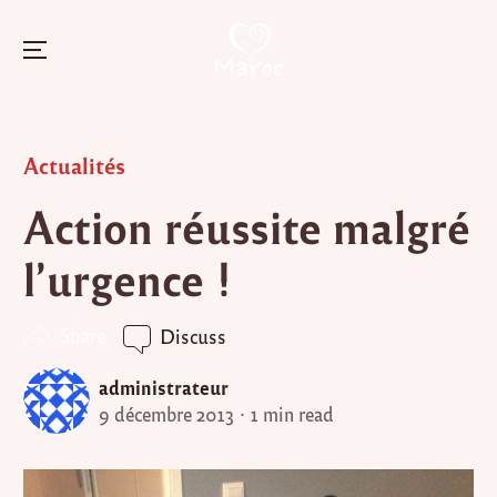
Menu
Skip
to
Posted
Actualités
content
in
Action réussite malgré
l’urgence !
Share
Discuss
administrateur
9 décembre 2013
1 min read