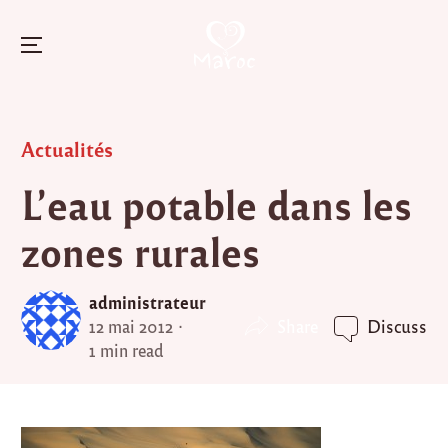
Menu
Skip
to
Posted
Actualités
content
in
L’eau potable dans les
zones rurales
administrateur
Share
12 mai 2012
Discuss
1 min read