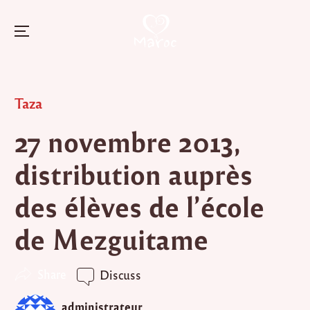
Menu
Skip
to
Posted
Taza
content
in
27 novembre 2013,
distribution auprès
des élèves de l’école
de Mezguitame
Share
Discuss
administrateur