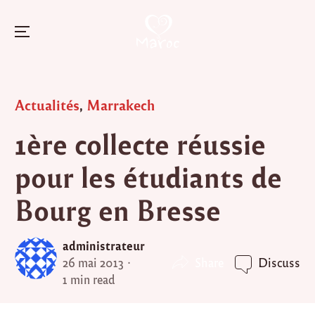
Menu
Skip
to
Posted
Actualités
,
Marrakech
content
in
1ère collecte réussie
pour les étudiants de
Bourg en Bresse
administrateur
Share
26 mai 2013
Discuss
1 min read